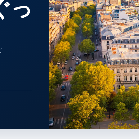
ぐっ
て
PARIS · ÎLE-DE-FRANCE