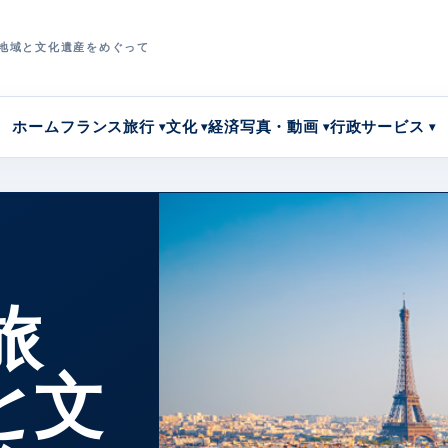
地域と文化遺産をめぐって
ホーム
フランス旅行
文化
経済
写真・動画
行政サービス
旅
と文