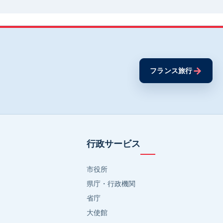
→
フランス旅行
行政サービス
市役所
県庁・行政機関
省庁
大使館