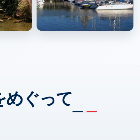
La Rochelle
↗
をめぐって