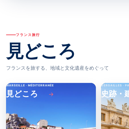
フランス旅行
見どころ
フランスを旅する、地域と文化遺産をめぐって
MARSEILLE · MÉDITERRANÉE
VERSAILLES · P
見どころ
史跡・
→