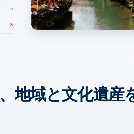
↗
↗
Colmar
↗
、地域と文化遺産