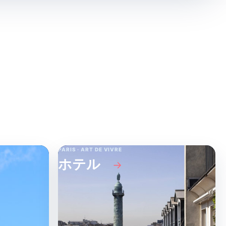
PARIS · ART DE VIVRE
ホテル
→