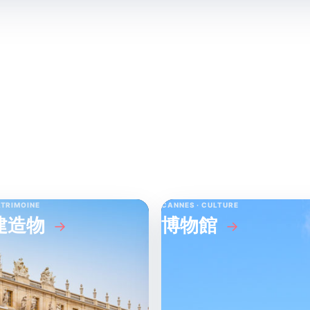
↗
見どころ
ATRIMOINE
CANNES · CULTURE
建造物
博物館
→
→