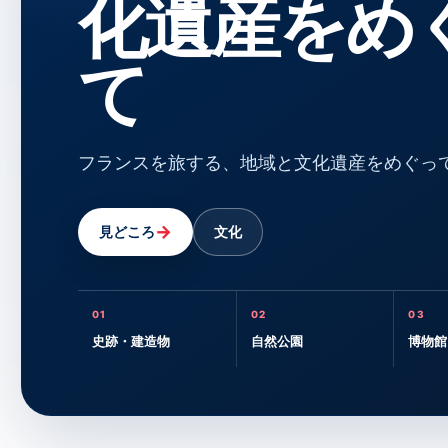
化遺産をめ
て
フランスを旅する、地域と文化遺産をめぐっ
→
見どころ
文化
01
02
03
史跡・建造物
自然公園
博物館