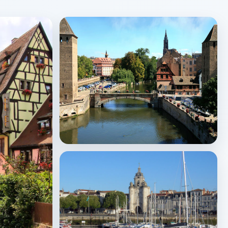
Strasbourg
↗