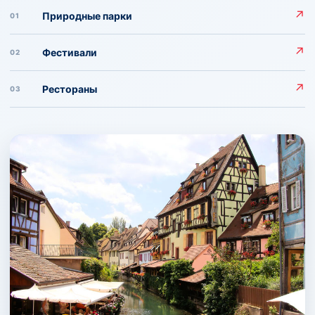
↗
Природные парки
01
↗
Фестивали
02
↗
Рестораны
03