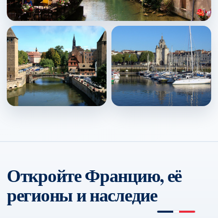
Colmar
↗
Strasbourg
La Rochelle
↗
↗
Откройте Францию, её
регионы и наследие