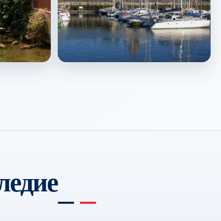
La Rochelle
↗
ледие