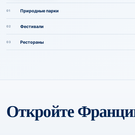
Природные парки
01
Фестивали
02
Рестораны
03
Откройте Францию