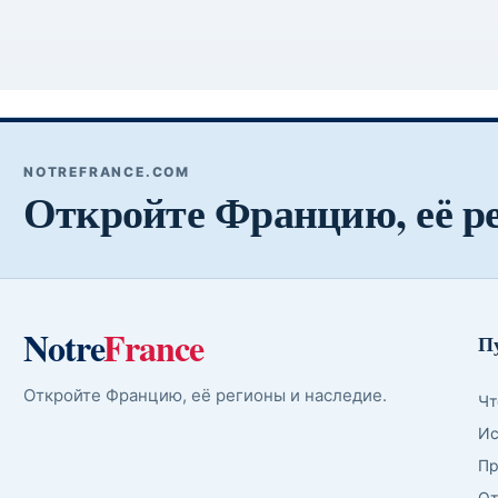
NOTREFRANCE.COM
Откройте Францию, её р
Notre
France
П
Откройте Францию, её регионы и наследие.
Чт
Ис
Пр
От