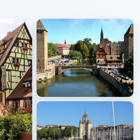
Strasbourg
↗