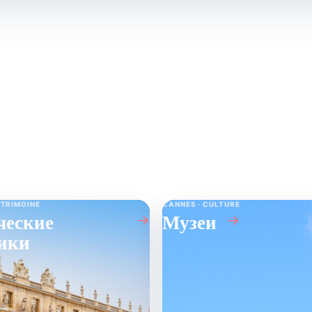
Что посмотреть
↗
ATRIMOINE
CANNES · CULTURE
ческие
Музеи
→
→
ики