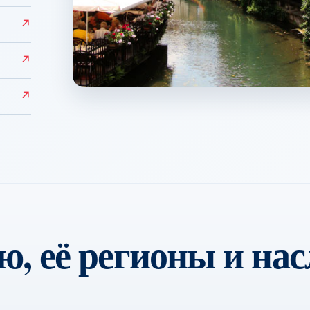
↗
↗
Colmar
↗
↗
, её регионы и нас