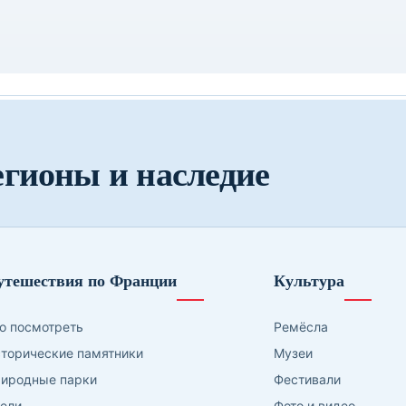
егионы и наследие
утешествия по Франции
Культура
о посмотреть
Ремёсла
торические памятники
Музеи
иродные парки
Фестивали
ели
Фото и видео