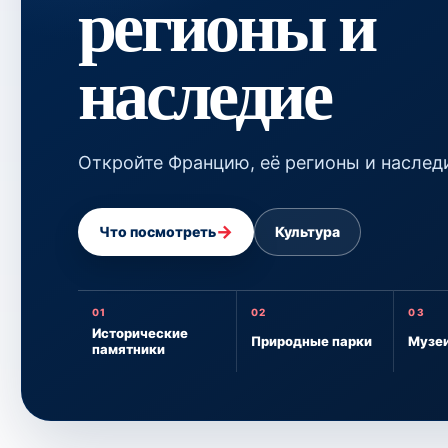
регионы и
наследие
Откройте Францию, её регионы и наслед
→
Что посмотреть
Культура
01
02
03
Исторические
Природные парки
Музе
памятники