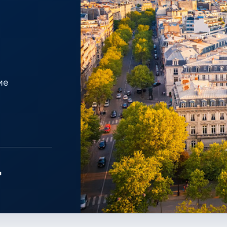
ие
и
PARIS · ÎLE-DE-FRANCE