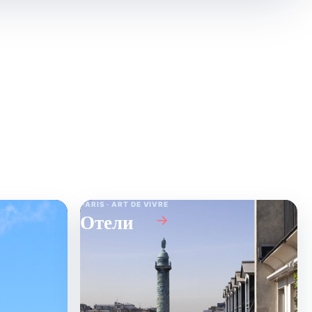
PARIS · ART DE VIVRE
Отели
→