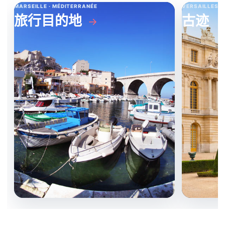
MARSEILLE · MÉDITERRANÉE
VERSAILLES ·
旅行目的地
古迹
→