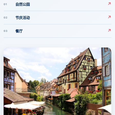
↗
自然公园
01
↗
节庆活动
02
↗
餐厅
03