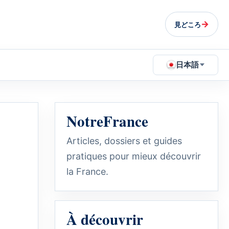
→
見どころ
日本語
NotreFrance
Articles, dossiers et guides
pratiques pour mieux découvrir
la France.
À découvrir