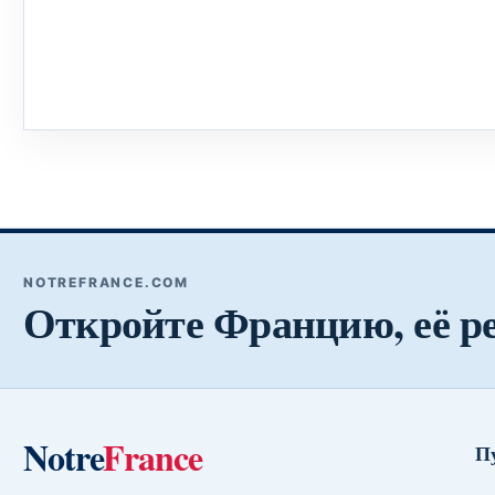
NOTREFRANCE.COM
Откройте Францию, её р
Notre
France
П