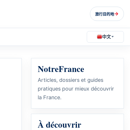
→
旅行目的地
中文
NotreFrance
Articles, dossiers et guides
pratiques pour mieux découvrir
la France.
À découvrir