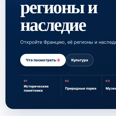
регионы и
наследие
Откройте Францию, её регионы и наслед
→
Что посмотреть
Культура
01
02
03
Исторические
Природные парки
Музе
памятники