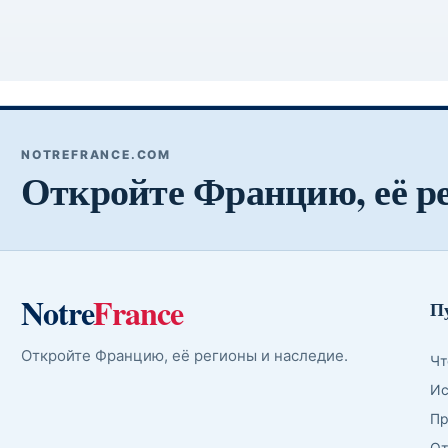
NOTREFRANCE.COM
Откройте Францию, её р
Notre
France
П
Откройте Францию, её регионы и наследие.
Чт
Ис
Пр
От