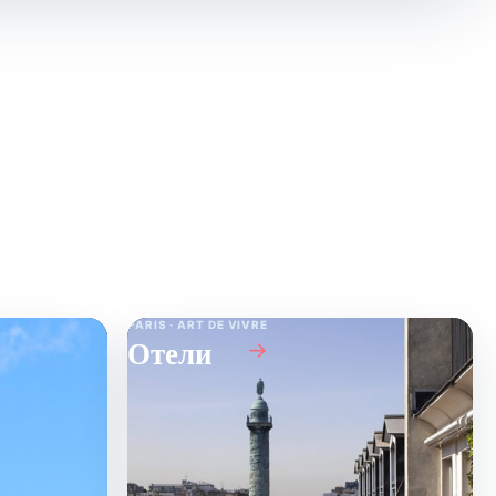
PARIS · ART DE VIVRE
Отели
→