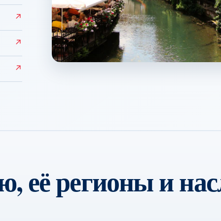
↗
↗
Colmar
↗
↗
, её регионы и нас