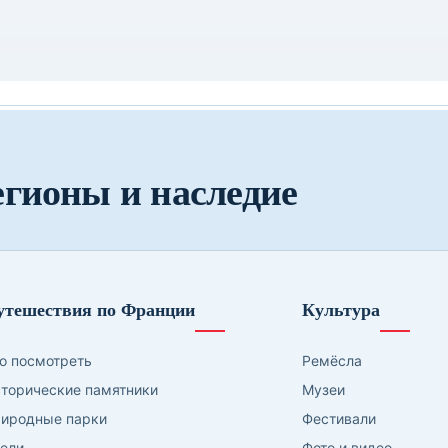
егионы и наследие
утешествия по Франции
Культура
о посмотреть
Ремёсла
торические памятники
Музеи
иродные парки
Фестивали
ели
Фото и видео