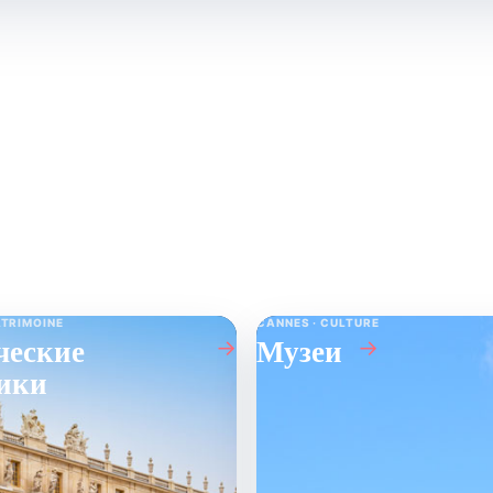
Что посмотреть
↗
ATRIMOINE
CANNES · CULTURE
ческие
Музеи
→
→
ики