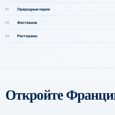
Природные парки
01
Фестивали
02
Рестораны
03
Откройте Францию