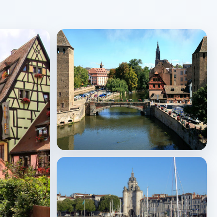
Strasbourg
↗