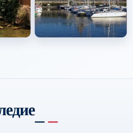
La Rochelle
↗
ледие