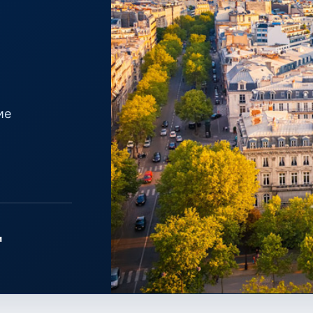
ие
и
PARIS · ÎLE-DE-FRANCE