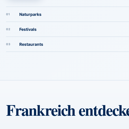
Naturparks
01
Festivals
02
Restaurants
03
Frankreich entdecke