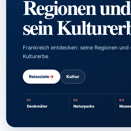
Regionen und
sein Kulturer
Frankreich entdecken: seine Regionen und 
Kulturerbe
→
Reiseziele
Kultur
01
02
03
Denkmäler
Naturparks
Muse