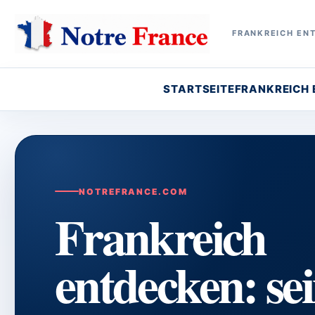
FRANKREICH ENT
STARTSEITE
FRANKREICH
NOTREFRANCE.COM
Frankreich
entdecken: se