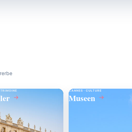
PARIS · ÎLE-DE-FRANCE
Reiseziele
↗
urerbe
ATRIMOINE
CANNES · CULTURE
ler
Museen
→
→