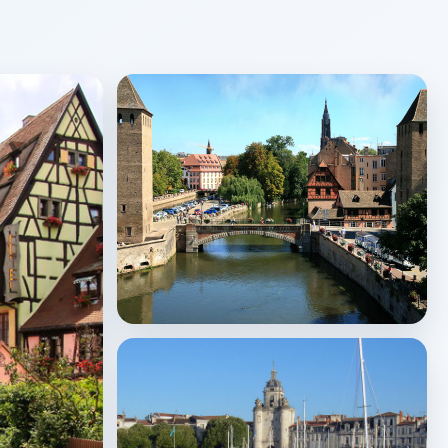
Strasbourg
↗