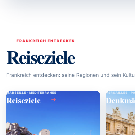
FRANKREICH ENTDECKEN
Reiseziele
Frankreich entdecken: seine Regionen und sein Kult
MARSEILLE · MÉDITERRANÉE
VERSAILLES · P
Reiseziele
Denkmä
→