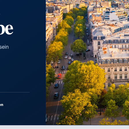
be
sein
en