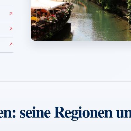
↗
↗
Colmar
↗
↗
n: seine Regionen un