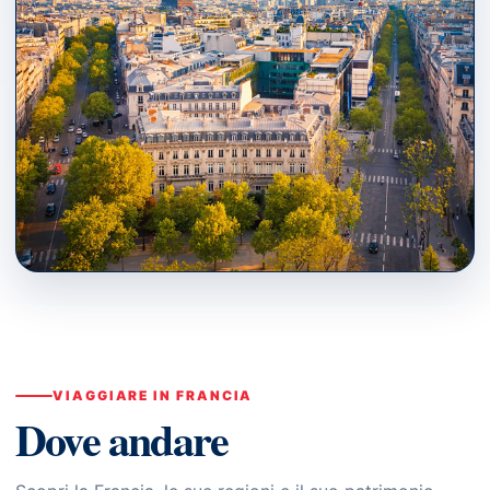
PARIS · ÎLE-DE-FRANCE
Dove andare
↗
VIAGGIARE IN FRANCIA
Dove andare