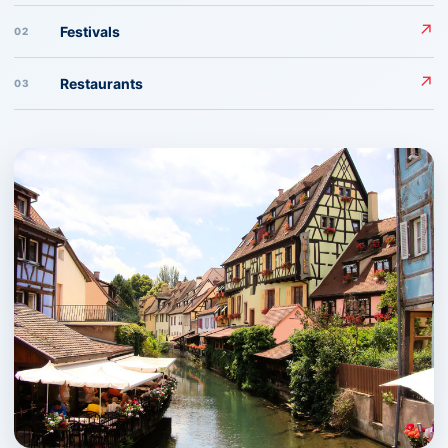
↗
Festivals
02
↗
Restaurants
03