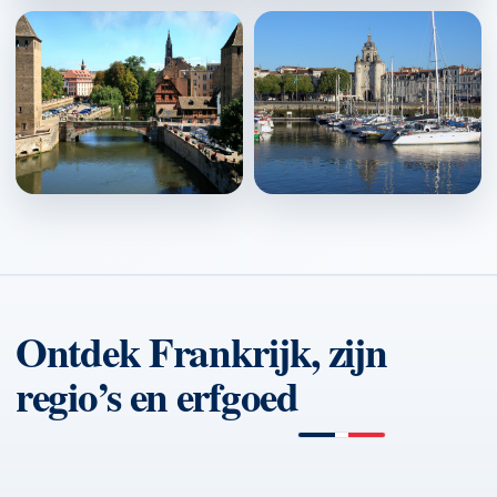
Colmar
↗
Strasbourg
La Rochelle
↗
↗
Ontdek Frankrijk, zijn
regio’s en erfgoed