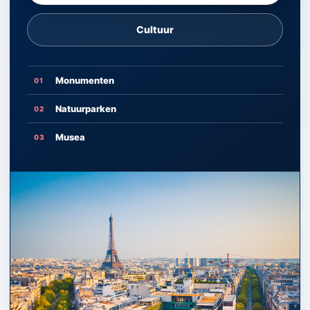
Cultuur
Monumenten
01
Natuurparken
02
Musea
03