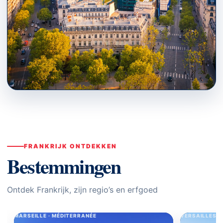
PARIS · ÎLE-DE-FRANCE
Bestemmingen
↗
FRANKRIJK ONTDEKKEN
Bestemmingen
Ontdek Frankrijk, zijn regio’s en erfgoed
MARSEILLE · MÉDITERRANÉE
VERSAILLES ·