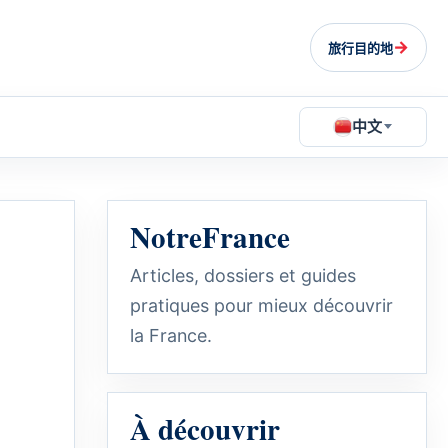
→
旅行目的地
中文
NotreFrance
Articles, dossiers et guides
pratiques pour mieux découvrir
la France.
À découvrir