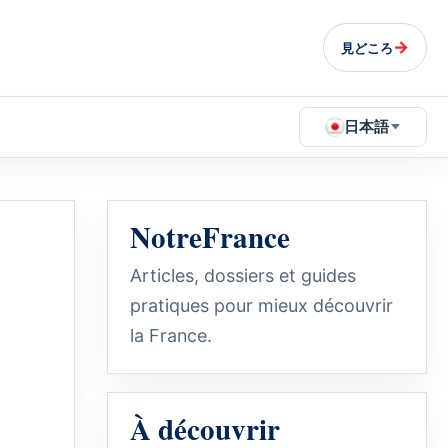
→
見どころ
日本語
NotreFrance
Articles, dossiers et guides
pratiques pour mieux découvrir
la France.
À découvrir