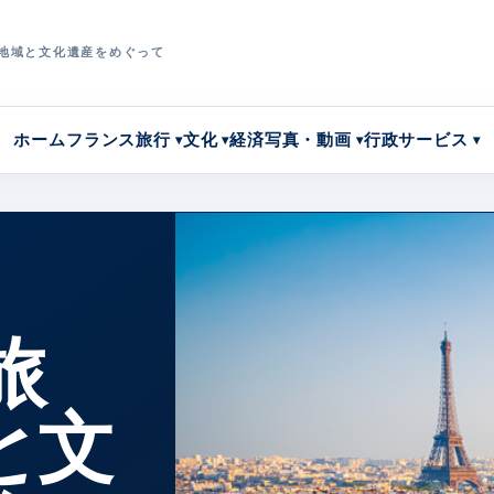
地域と文化遺産をめぐって
ホーム
フランス旅行
文化
経済
写真・動画
行政サービス
旅
と文