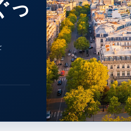
ぐっ
て
PARIS · ÎLE-DE-FRANCE