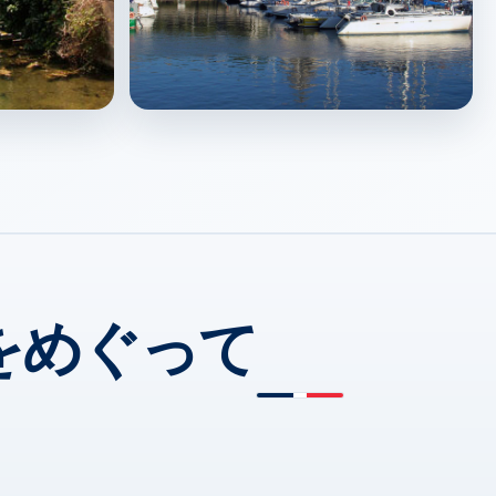
La Rochelle
↗
をめぐって