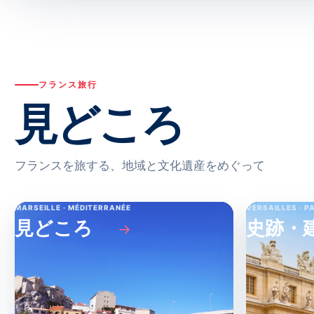
フランス旅行
見どころ
フランスを旅する、地域と文化遺産をめぐって
MARSEILLE · MÉDITERRANÉE
VERSAILLES · P
見どころ
史跡・
→