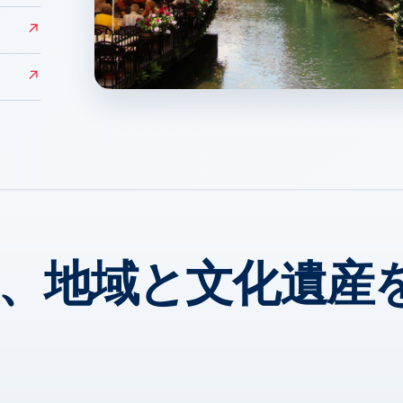
↗
↗
Colmar
↗
、地域と文化遺産