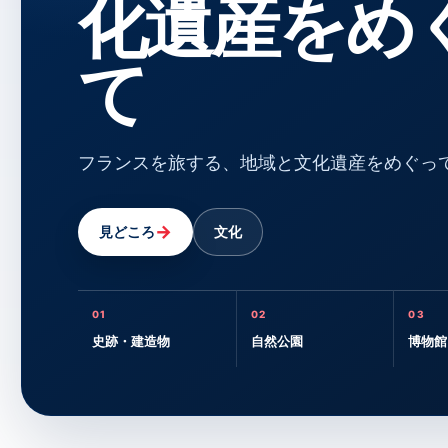
化遺産をめ
て
フランスを旅する、地域と文化遺産をめぐっ
→
見どころ
文化
01
02
03
史跡・建造物
自然公園
博物館