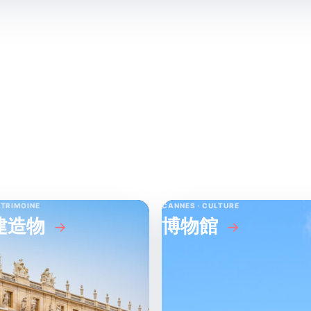
↗
見どころ
ATRIMOINE
CANNES · CULTURE
建造物
博物館
→
→