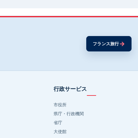
→
フランス旅行
行政サービス
市役所
県庁・行政機関
省庁
大使館