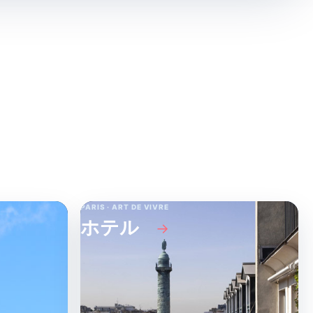
PARIS · ART DE VIVRE
ホテル
→