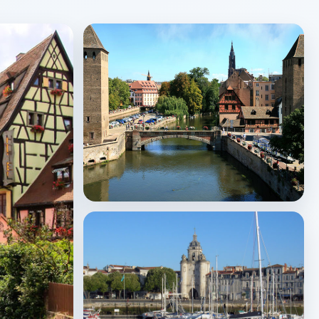
Strasbourg
↗