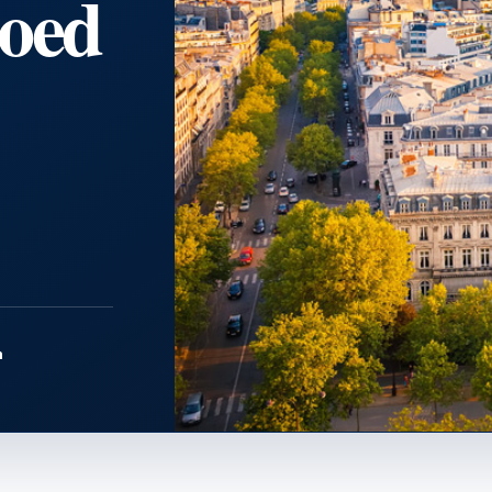
goed
a
PARIS · ÎLE-DE-FRANCE
Bestemmingen
↗