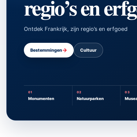
regio’s en erf
Ontdek Frankrijk, zijn regio’s en erfgoed
→
Bestemmingen
Cultuur
01
02
03
Monumenten
Natuurparken
Muse