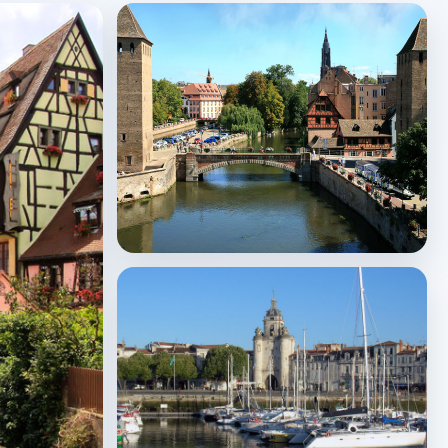
Strasbourg
↗