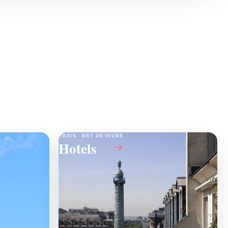
PARIS · ART DE VIVRE
Hotels
→