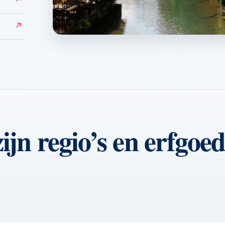
↗
↗
Colmar
↗
ijn regio’s en erfgoe