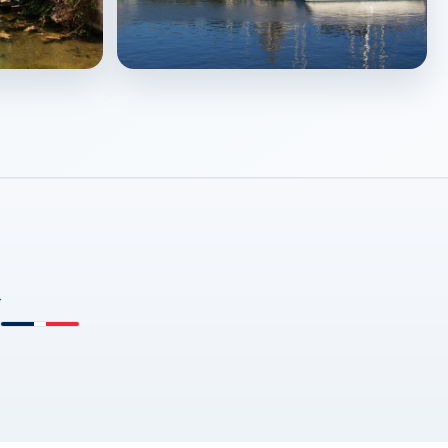
La Rochelle
↗
d