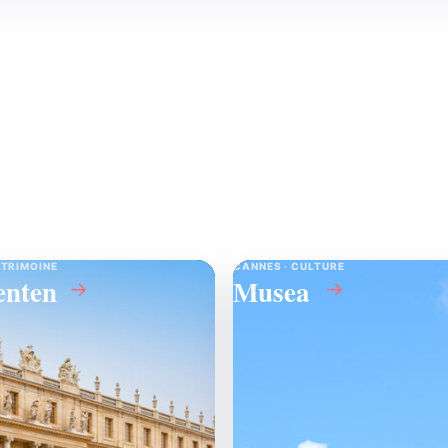
ATRIMOINE
CANNES · CULTURE
nten
Musea
→
→