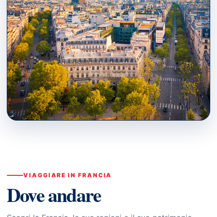
PARIS · ÎLE-DE-FRANCE
Dove andare
↗
VIAGGIARE IN FRANCIA
Dove andare