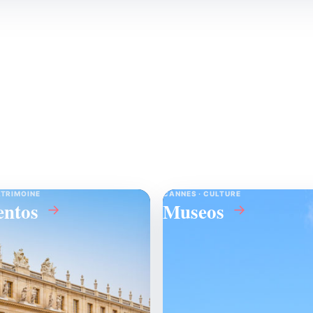
Destinos
↗
ATRIMOINE
CANNES · CULTURE
ntos
Museos
→
→