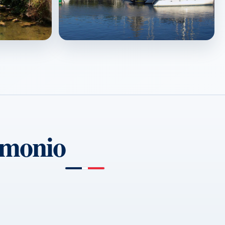
La Rochelle
↗
imonio