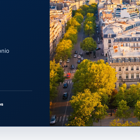
onio
os
PARIS · ÎLE-DE-FRANCE