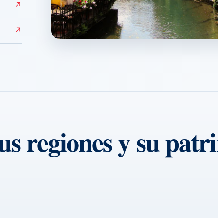
↗
↗
Colmar
↗
us regiones y su patr