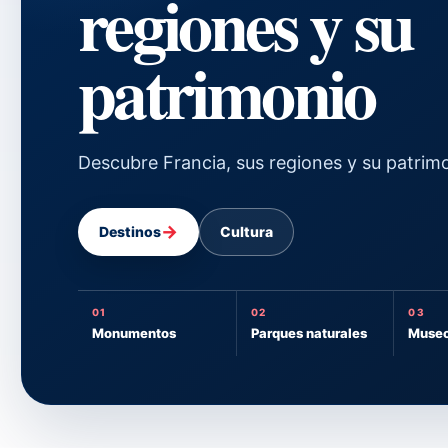
regiones y su
patrimonio
Descubre Francia, sus regiones y su patrim
→
Destinos
Cultura
01
02
03
Monumentos
Parques naturales
Muse