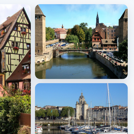
Strasbourg
↗