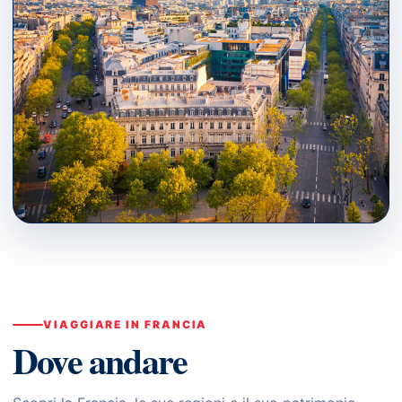
PARIS · ÎLE-DE-FRANCE
Dove andare
↗
VIAGGIARE IN FRANCIA
Dove andare