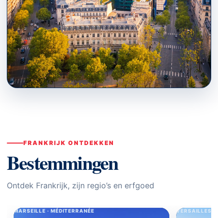
PARIS · ÎLE-DE-FRANCE
Bestemmingen
↗
FRANKRIJK ONTDEKKEN
Bestemmingen
Ontdek Frankrijk, zijn regio’s en erfgoed
MARSEILLE · MÉDITERRANÉE
VERSAILLES ·