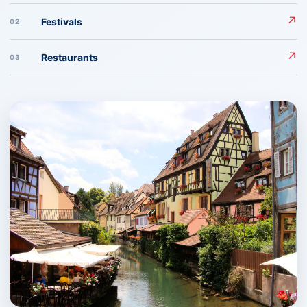
↗
Festivals
02
↗
Restaurants
03