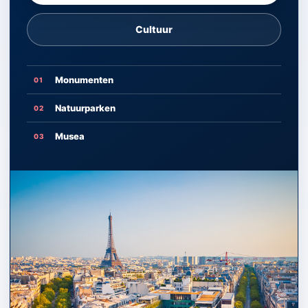
Cultuur
Monumenten
01
Natuurparken
02
Musea
03