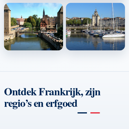
Colmar
↗
Strasbourg
La Rochelle
↗
↗
Ontdek Frankrijk, zijn
regio’s en erfgoed