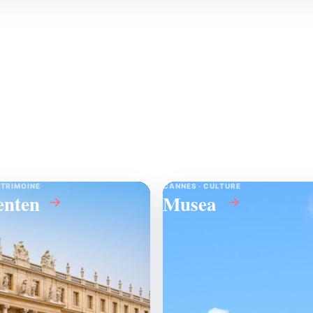
ATRIMOINE
CANNES · CULTURE
nten
Musea
→
→