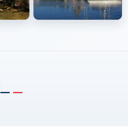
La Rochelle
↗
d