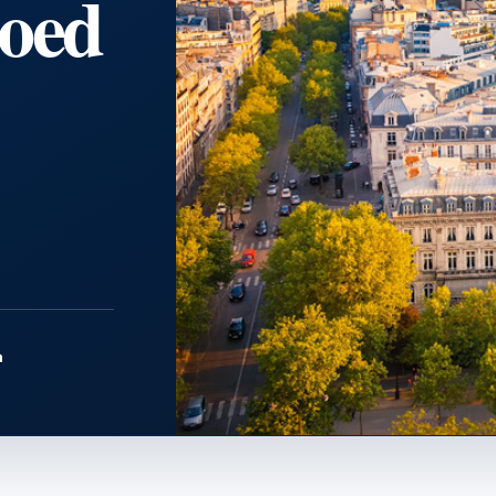
goed
a
PARIS · ÎLE-DE-FRANCE
Bestemmingen
↗