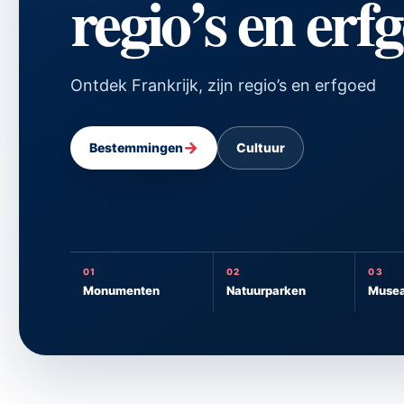
regio’s en erf
Ontdek Frankrijk, zijn regio’s en erfgoed
→
Bestemmingen
Cultuur
01
02
03
Monumenten
Natuurparken
Muse