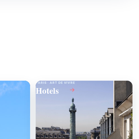
PARIS · ART DE VIVRE
Hotels
→