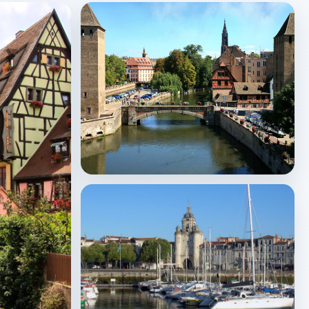
Strasbourg
↗