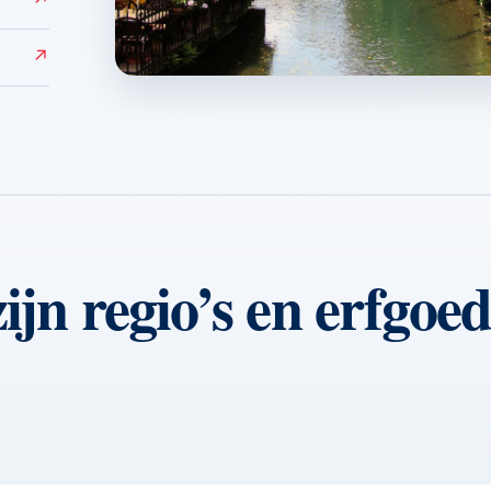
↗
↗
Colmar
↗
ijn regio’s en erfgoe