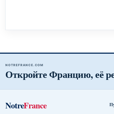
NOTREFRANCE.COM
Откройте Францию, её р
Notre
France
П