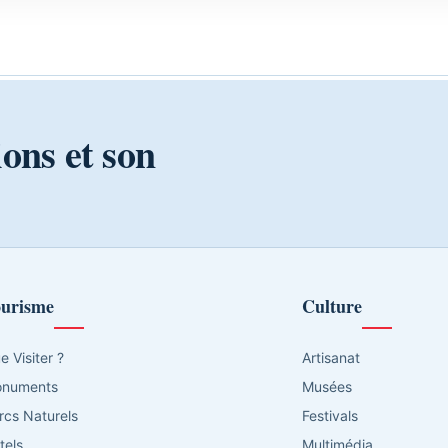
ions et son
urisme
Culture
e Visiter ?
Artisanat
numents
Musées
rcs Naturels
Festivals
tels
Multimédia