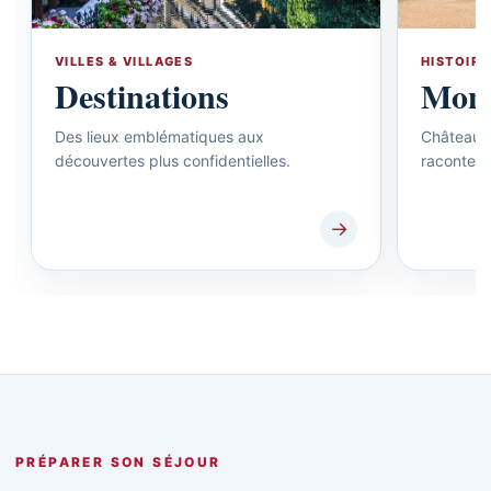
VILLES & VILLAGES
HISTOIRE
Destinations
Mon
Des lieux emblématiques aux
Châteaux,
découvertes plus confidentielles.
racontent 
→
PRÉPARER SON SÉJOUR