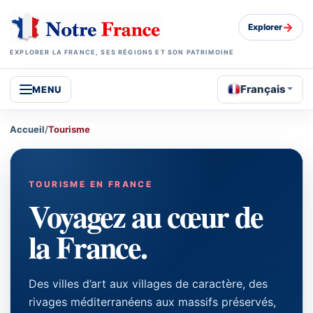
→
Explorer
EXPLORER LA FRANCE, SES RÉGIONS ET SON PATRIMOINE
Français
MENU
Accueil
/
Tourisme
TOURISME EN FRANCE
Voyagez au cœur de
la France.
Des villes d’art aux villages de caractère, des
rivages méditerranéens aux massifs préservés,