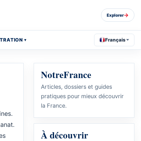
→
Explorer
STRATION
Français
NotreFrance
Articles, dossiers et guides
pratiques pour mieux découvrir
la France.
ines.
sanat.
À découvrir
es