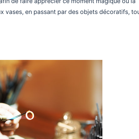
afin de faire apprécier ce moment magique où la
 vases, en passant par des objets décoratifs, to