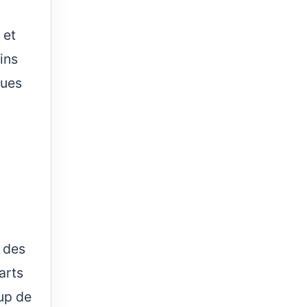
 et
ins
nues
s des
arts
oup de