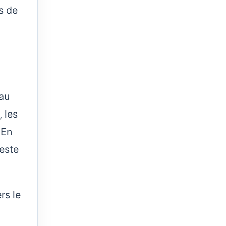
s de
 au
 les
 En
reste
rs le