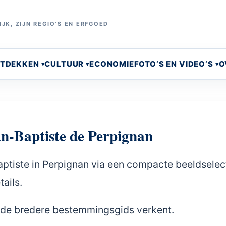
JK, ZIJN REGIO’S EN ERFGOED
NTDEKKEN
CULTUUR
ECONOMIE
FOTO’S EN VIDEO’S
O
an-Baptiste de Perpignan
aptiste in Perpignan via een compacte beeldselect
ails.
je de bredere bestemmingsgids verkent.