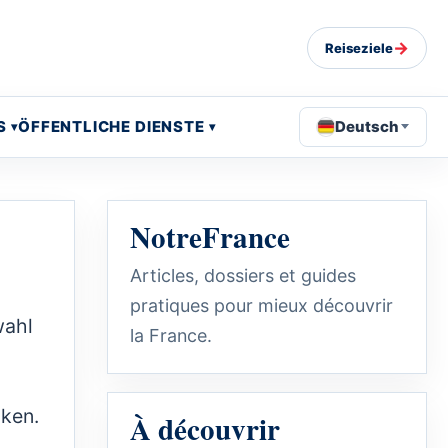
→
Reiseziele
S
ÖFFENTLICHE DIENSTE
Deutsch
NotreFrance
Articles, dossiers et guides
pratiques pour mieux découvrir
wahl
la France.
cken.
À découvrir