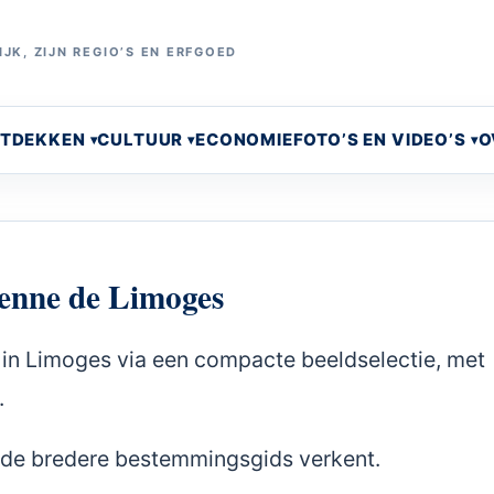
JK, ZIJN REGIO’S EN ERFGOED
NTDEKKEN
CULTUUR
ECONOMIE
FOTO’S EN VIDEO’S
O
ienne de Limoges
e in Limoges via een compacte beeldselectie, met
.
je de bredere bestemmingsgids verkent.