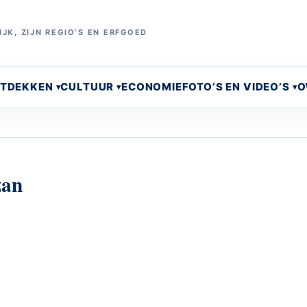
JK, ZIJN REGIO’S EN ERFGOED
NTDEKKEN
CULTUUR
ECONOMIE
FOTO’S EN VIDEO’S
O
zan