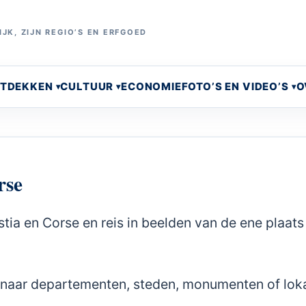
JK, ZIJN REGIO’S EN ERFGOED
NTDEKKEN
CULTUUR
ECONOMIE
FOTO’S EN VIDEO’S
O
rse
stia en Corse en reis in beelden van de ene plaats
r naar departementen, steden, monumenten of lok