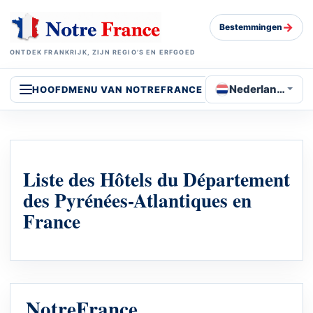
→
Bestemmingen
ONTDEK FRANKRIJK, ZIJN REGIO’S EN ERFGOED
Nederlands
HOOFDMENU VAN NOTREFRANCE
Liste des Hôtels du Département
des Pyrénées-Atlantiques en
France
NotreFrance