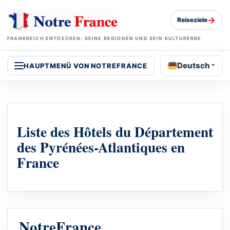
→
Reiseziele
FRANKREICH ENTDECKEN: SEINE REGIONEN UND SEIN KULTURERBE
Deutsch
HAUPTMENÜ VON NOTREFRANCE
Liste des Hôtels du Département
des Pyrénées-Atlantiques en
France
NotreFrance