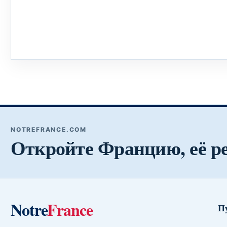
NOTREFRANCE.COM
Откройте Францию, её р
Notre
France
П