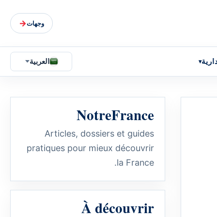
→
وجهات
ارية
العربية
NotreFrance
Articles, dossiers et guides
pratiques pour mieux découvrir
la France.
À découvrir