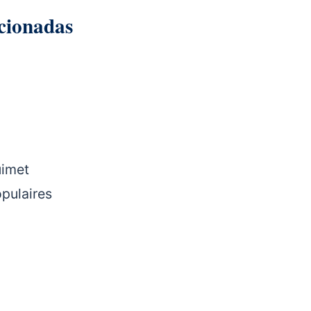
cionadas
uimet
opulaires