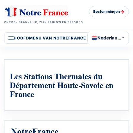
→
Bestemmingen
ONTDEK FRANKRIJK, ZIJN REGIO’S EN ERFGOED
Nederlands
HOOFDMENU VAN NOTREFRANCE
Les Stations Thermales du
Département Haute-Savoie en
France
NotreFrance