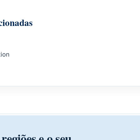
cionadas
tion
regiões e o seu