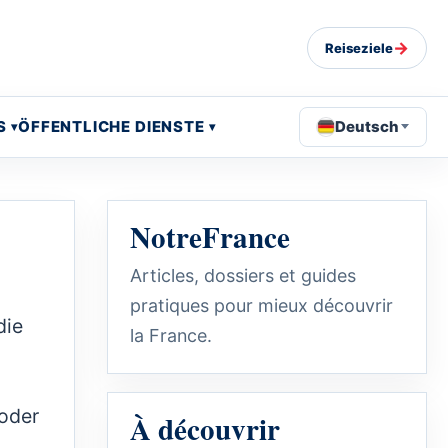
→
Reiseziele
S
ÖFFENTLICHE DIENSTE
Deutsch
NotreFrance
Articles, dossiers et guides
pratiques pour mieux découvrir
die
la France.
 oder
À découvrir