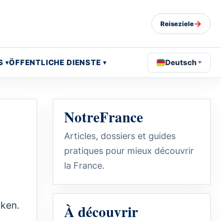
→
Reiseziele
S
ÖFFENTLICHE DIENSTE
Deutsch
NotreFrance
Articles, dossiers et guides
pratiques pour mieux découvrir
la France.
cken.
À découvrir