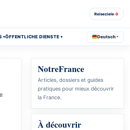
→
Reiseziele
S
ÖFFENTLICHE DIENSTE
Deutsch
NotreFrance
Articles, dossiers et guides
pratiques pour mieux découvrir
e
la France.
À découvrir