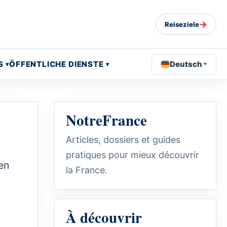
→
Reiseziele
S
ÖFFENTLICHE DIENSTE
Deutsch
NotreFrance
Articles, dossiers et guides
pratiques pour mieux découvrir
en
la France.
À découvrir