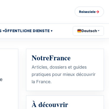
→
Reiseziele
S
ÖFFENTLICHE DIENSTE
Deutsch
NotreFrance
Articles, dossiers et guides
pratiques pour mieux découvrir
ie
la France.
À découvrir