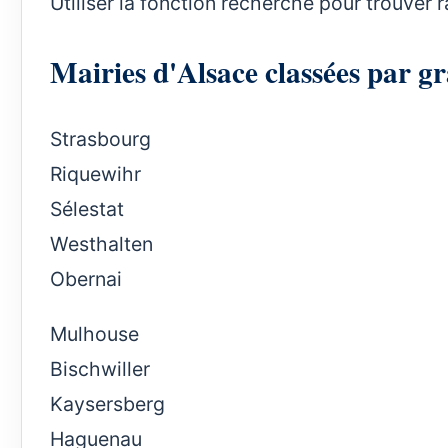
Utiliser la fonction recherche pour trouver 
Mairies d'Alsace classées par gr
Strasbourg
Riquewihr
Sélestat
Westhalten
Obernai
Mulhouse
Bischwiller
Kaysersberg
Haguenau