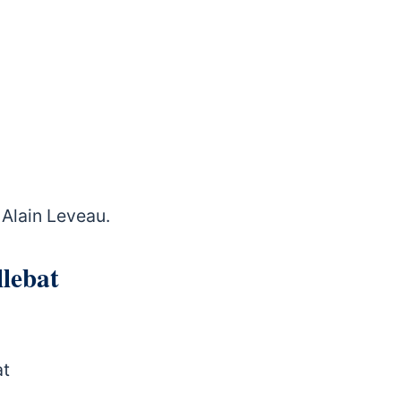
Alain Leveau.
ellebat
at