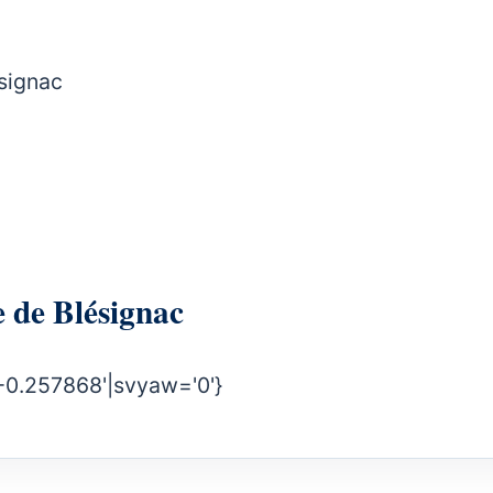
ésignac
rie de Blésignac
-0.257868'|svyaw='0'}