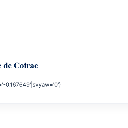
irie de Coirac
'-0.167649'|svyaw='0'}