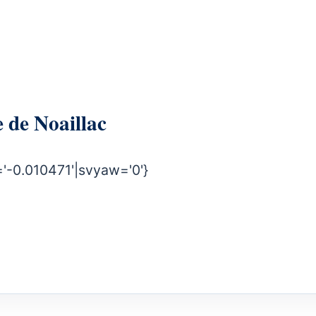
rie de Noaillac
'-0.010471'|svyaw='0'}