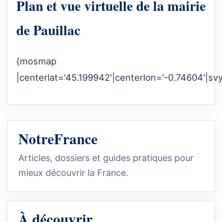
Plan et vue virtuelle de la mairie
de Pauillac
{mosmap
|centerlat='45.199942'|centerlon='-0.74604'|sv
NotreFrance
Articles, dossiers et guides pratiques pour
mieux découvrir la France.
À découvrir