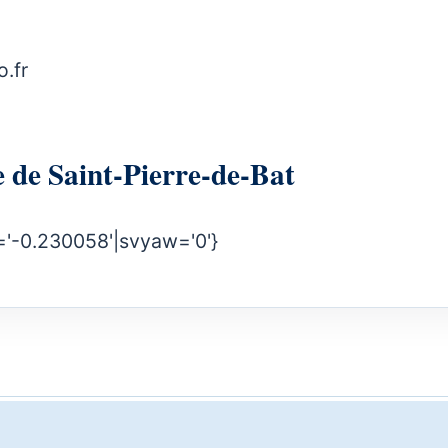
.fr
rie de Saint-Pierre-de-Bat
='-0.230058'|svyaw='0'}