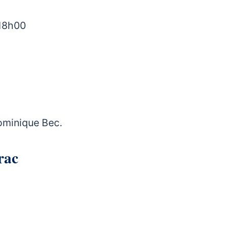
 18h00
ominique Bec.
Vérac