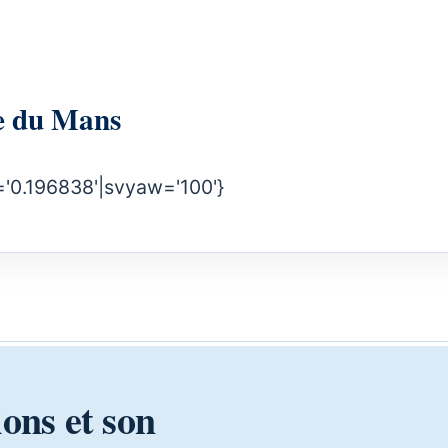
ie du Mans
='0.196838'|svyaw='100'}
ions et son